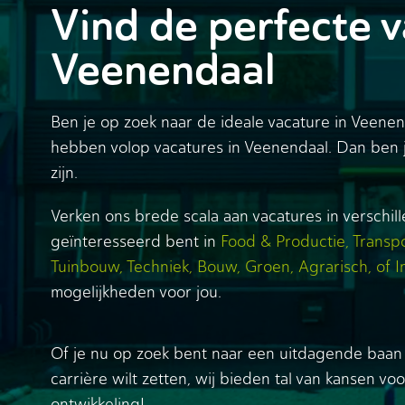
Vind de perfecte v
Veenendaal
Ben je op zoek naar de ideale vacature in Veene
hebben volop vacatures in Veenendaal. Dan ben j
zijn.
Verken ons brede scala aan vacatures in verschil
geïnteresseerd bent in
Food & Productie
,
Transpo
Tuinbouw
,
Techniek
,
Bouw
,
Groen
,
Agrarisch
, of
I
mogelijkheden voor jou.
Of je nu op zoek bent naar een uitdagende baan 
carrière wilt zetten, wij bieden tal van kansen vo
ontwikkeling!