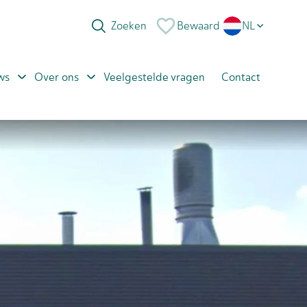
Bewaard
NL
EN
ws
Over ons
Veelgestelde vragen
Contact
PL
RO