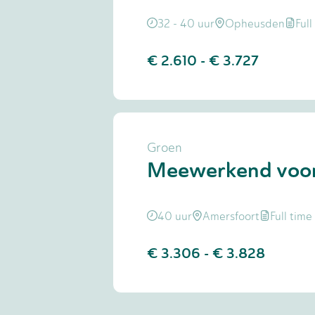
32 - 40 uur
Opheusden
Full
€ 2.610
-
€ 3.727
Groen
Meewerkend voo
40 uur
Amersfoort
Full time
€ 3.306
-
€ 3.828