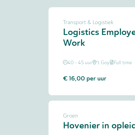
Transport & Logistiek
Logistics Employe
Work
40 - 45 uur
't Goy
Full time
€ 16,00
per uur
Groen
Hovenier in oplei