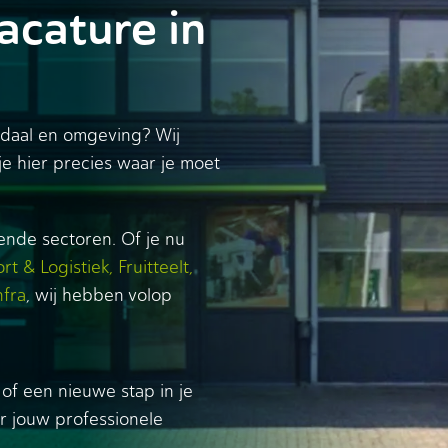
acature in
ndaal en omgeving? Wij
e hier precies waar je moet
lende sectoren. Of je nu
rt & Logistiek
,
Fruitteelt
,
nfra
, wij hebben volop
of een nieuwe stap in je
or jouw professionele