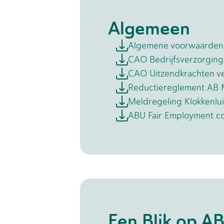
Algemeen
Algemene voorwaarden
CAO Bedrijfsverzorging
CAO Uitzendkrachten ve
Reductiereglement AB 
Meldregeling Klokkenl
ABU Fair Employment c
Een Blik op A