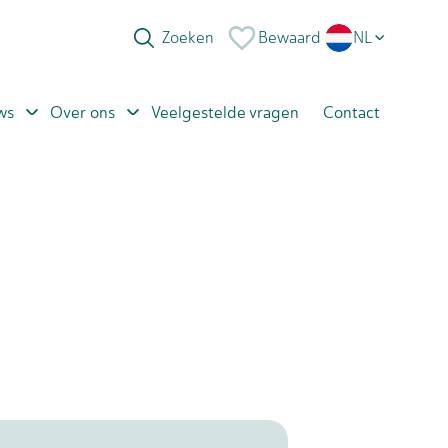
Bewaard
NL
EN
ws
Over ons
Veelgestelde vragen
Contact
PL
RO