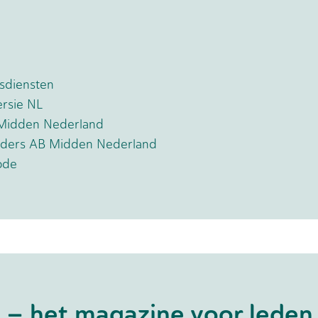
sdiensten
rsie NL
Midden Nederland
uiders AB Midden Nederland
ode
B – het magazine voor leden