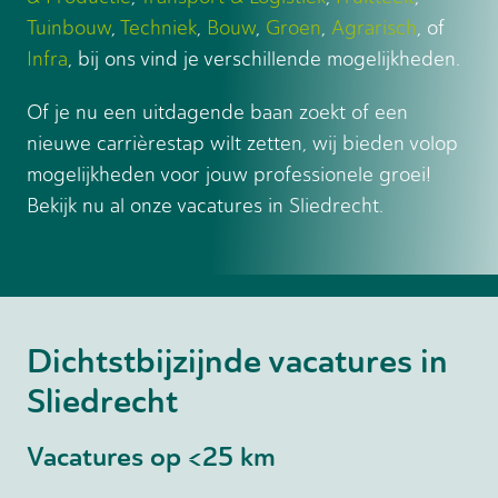
Tuinbouw
,
Techniek
,
Bouw
,
Groen
,
Agrarisch
, of
Infra
, bij ons vind je verschillende mogelijkheden.
Of je nu een uitdagende baan zoekt of een
nieuwe carrièrestap wilt zetten, wij bieden volop
mogelijkheden voor jouw professionele groei!
Bekijk nu al onze vacatures in Sliedrecht.
Dichtstbijzijnde vacatures in
Sliedrecht
Vacatures op <25 km