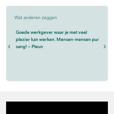
Wat anderen zeggen
ing en
Goede werkgever waar je met veel
Ik b
plezier kan werken. Mensen-mensen pur
een 
sang! – Pleun
kanto
reke
zake
aanr