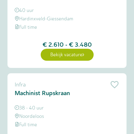
40 uur
Hardinxveld-Giessendam
Full time
€ 2.610
-
€ 3.480
Bekijk vacature
Infra
Machinist Rupskraan
38 - 40 uur
Noordeloos
Full time