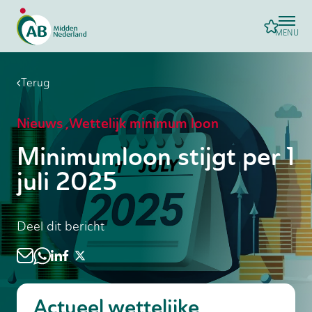
MENU
Terug
Nieuws
,
Wettelijk minimum loon
Minimumloon stijgt per 1
juli 2025
Deel dit bericht
Actueel wettelijke