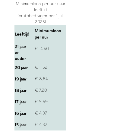
Minimumloon per uur naar
leeftijd
(brutobedragen per 1 juli
2025)
Minimumloon
Leeftijd
per uur
21 jaar
€ 14,40
en
ouder
20 jaar
€ 11,52
19 jaar
€ 8,64
18 jaar
€ 7,20
17 jaar
€ 5,69
16 jaar
€ 4,97
15 jaar
€ 4,32