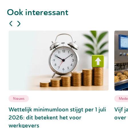
Ook interessant
Nieuws
Medew
Wettelijk minimumloon stijgt per 1 juli
Vijf 
2026: dit betekent het voor
over 
werkgevers