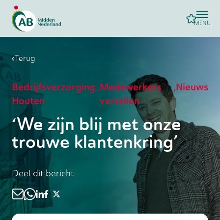
MENU
Terug
Bedrijfsverzorging
,
Medewerkers
,
Nieuws
Houten
vertellen
‘We zijn blij met onze
trouwe klantenkring’
Deel dit bericht