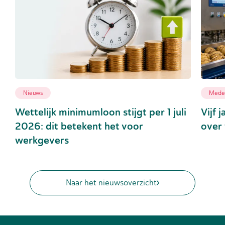
Nieuws
Medew
Wettelijk minimumloon stijgt per 1 juli
Vijf 
2026: dit betekent het voor
over 
werkgevers
Naar het nieuwsoverzicht