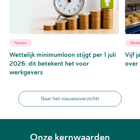
Nieuws
Medew
Wettelijk minimumloon stijgt per 1 juli
Vijf 
2026: dit betekent het voor
over 
werkgevers
Naar het nieuwsoverzicht
Onze kernwaarden