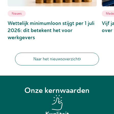
Nieuws
Medew
Wettelijk minimumloon stijgt per 1 juli
Vijf 
2026: dit betekent het voor
over 
werkgevers
Naar het nieuwsoverzicht
Onze kernwaarden