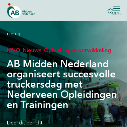
MENU
Terug
MVO
,
Nieuws
,
Opleiding en ontwikkeling
AB Midden Nederland
organiseert succesvolle
truckersdag met
Nederveen Opleidingen
en Trainingen
Deel dit bericht