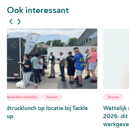
Ook interessant
Nieuws
Medew
Wettelijk minimumloon stijgt per 1 juli
Vijf 
2026: dit betekent het voor
over 
werkgevers