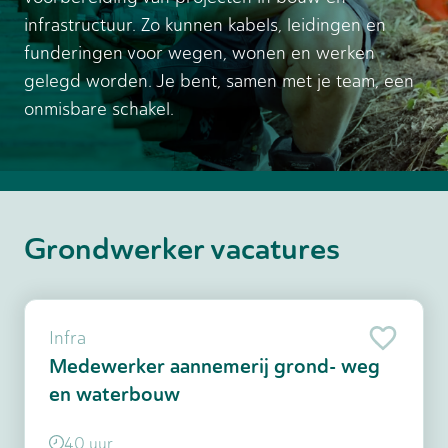
infrastructuur. Zo kunnen kabels, leidingen en
funderingen voor wegen, wonen en werken
gelegd worden. Je bent, samen met je team, een
onmisbare schakel.
Grondwerker vacatures
Infra
Medewerker aannemerij grond- weg
en waterbouw
40 uur