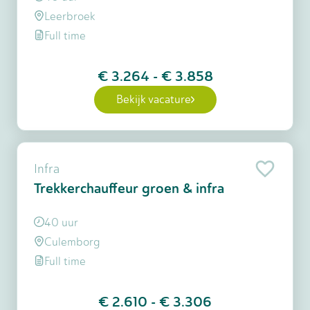
Leerbroek
Full time
€ 3.264
-
€ 3.858
Bekijk vacature
Infra
Trekkerchauffeur groen & infra
40 uur
Culemborg
Full time
€ 2.610
-
€ 3.306