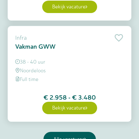
Bekijk vacature
Infra
Vakman GWW
38 - 40 uur
Noordeloos
Full time
€ 2.958
-
€ 3.480
Bekijk vacature