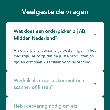
Veelgestelde vragen
Wat doet een orderpicker bij AB
Midden Nederland?
Als orderpicker verzamel je bestellingen in het
magazijn. Je zorgt dat de juiste producten op
tijd en compleet klaarstaan voor verzending.
Werk ik als orderpicker met een
scanner of lijsten?
Meestal werk je met een handscanner.
Heb ik ervaring nodig om als
Daarmee zie je precies welke producten je