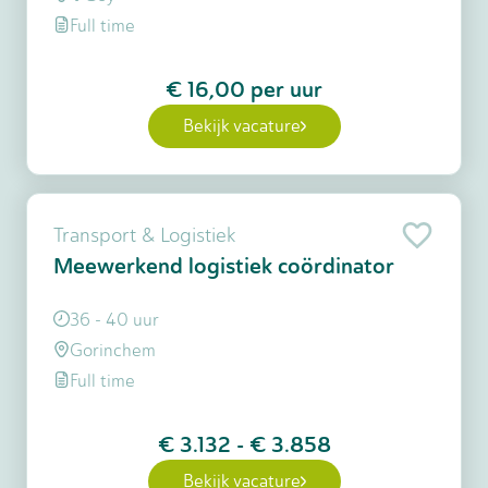
Full time
€ 16,00
per uur
Bekijk vacature
Transport & Logistiek
Meewerkend logistiek coördinator
36 - 40 uur
Gorinchem
Full time
€ 3.132
-
€ 3.858
Bekijk vacature