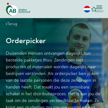
MENU
Terug
Orderpicker
Duizenden mensen ontvangen dagelijks hun
bestelde pakketjes thuis. Zendingen met
producten of materialen worden dagelijks naar
bedrijven verzonden. Als orderpicker ben jij één
van de laatste personen die deze zendingen in
handen heeft. Dat maakt jou een onmisbare
schakel in het distributieproces. Het is aan jou de
taak om de zendingen verzendklaar te maken. Zo
krijgt een studenten zijn nieuwe rugtas en een