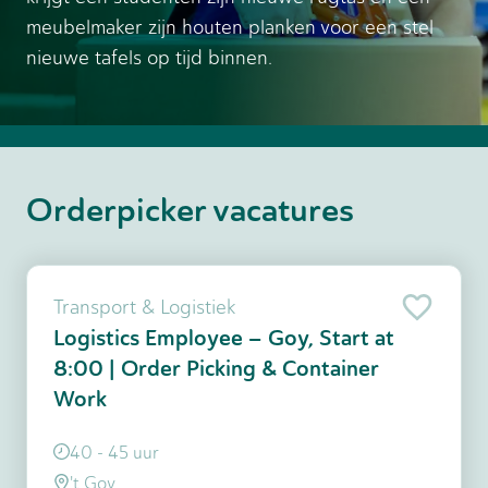
meubelmaker zijn houten planken voor een stel
nieuwe tafels op tijd binnen.
Orderpicker vacatures
Transport & Logistiek
Logistics Employee – Goy, Start at
8:00 | Order Picking & Container
Work
40 - 45 uur
't Goy