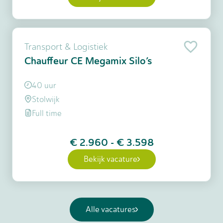
Transport & Logistiek
Chauffeur CE Megamix Silo’s
40 uur
Stolwijk
Full time
€ 2.960
-
€ 3.598
Bekijk vacature
Alle vacatures