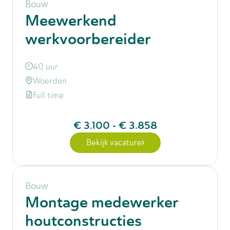
Bouw
Meewerkend
werkvoorbereider
40 uur
Woerden
Full time
€ 3.100
-
€ 3.858
Bekijk vacature
Bouw
Montage medewerker
houtconstructies