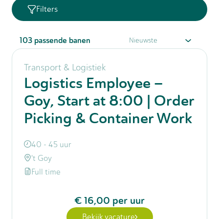
Filters
103
passende banen
Transport & Logistiek
Logistics Employee –
Goy, Start at 8:00 | Order
Picking & Container Work
40 - 45 uur
't Goy
Full time
€ 16,00
per uur
Bekijk vacature