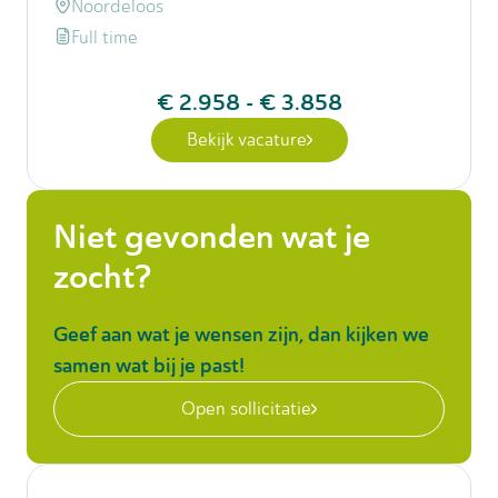
Noordeloos
Full time
€ 2.958
-
€ 3.858
Bekijk vacature
Niet gevonden wat je
zocht?
Geef aan wat je wensen zijn, dan kijken we
samen wat bij je past!
Open sollicitatie