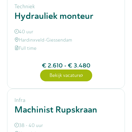
Techniek
Hydrauliek monteur
40 uur
Hardinxveld-Giessendam
Full time
€ 2.610
-
€ 3.480
Bekijk vacature
Infra
Machinist Rupskraan
38 - 40 uur