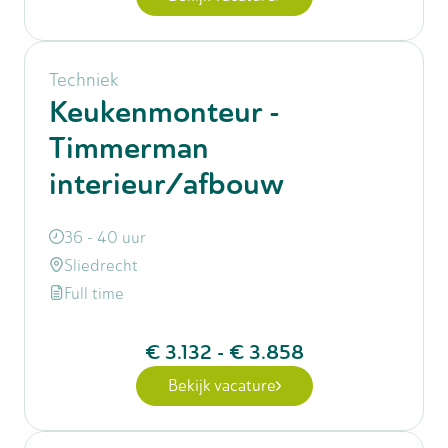
Techniek
Keukenmonteur -
Timmerman
interieur/afbouw
36 - 40 uur
Sliedrecht
Full time
€ 3.132
-
€ 3.858
Bekijk vacature