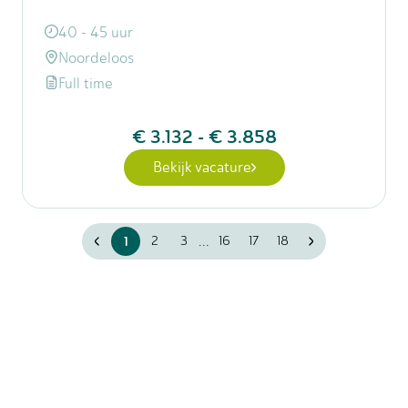
40 - 45 uur
Noordeloos
Full time
€ 3.132
-
€ 3.858
Bekijk vacature
...
1
2
3
16
17
18