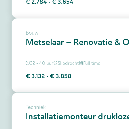
€ 2.784
-
€ 3.654
Bouw
Metselaar – Renovatie & 
32 - 40 uur
Sliedrecht
Full time
€ 3.132
-
€ 3.858
Techniek
Installatiemonteur drukloz