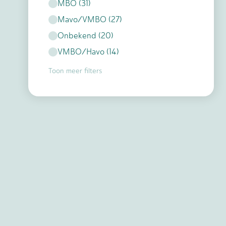
MBO
(
31
)
Mavo/VMBO
(
27
)
Onbekend
(
20
)
VMBO/Havo
(
14
)
Toon meer filters