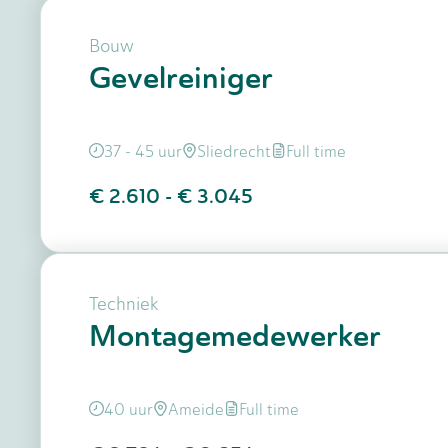
Bouw
Gevelreiniger
37 - 45 uur
Sliedrecht
Full time
€ 2.610
-
€ 3.045
Techniek
Montagemedewerker
40 uur
Ameide
Full time