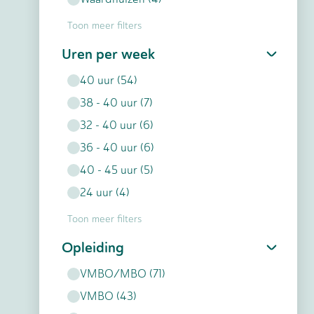
Toon meer filters
Uren per week
40
uur
(
54
)
38 - 40
uur
(
7
)
32 - 40
uur
(
6
)
36 - 40
uur
(
6
)
40 - 45
uur
(
5
)
24
uur
(
4
)
Toon meer filters
Opleiding
VMBO/MBO
(
71
)
VMBO
(
43
)