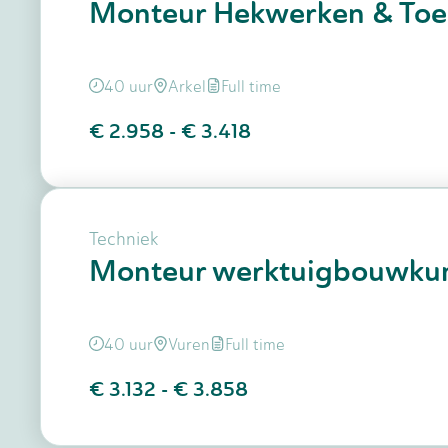
Monteur Hekwerken & To
40 uur
Arkel
Full time
€ 2.958
-
€ 3.418
Techniek
Monteur werktuigbouwku
40 uur
Vuren
Full time
€ 3.132
-
€ 3.858