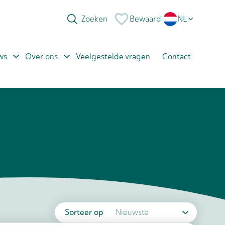
Bewaard
NL
EN
ws
Over ons
Veelgestelde vragen
Contact
PL
RO
Sorteer op