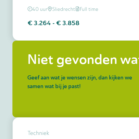
40 uur
Sliedrecht
Full time
€ 3.264
-
€ 3.858
Niet gevonden wat
Geef aan wat je wensen zijn, dan kijken we
samen wat bij je past!
Techniek