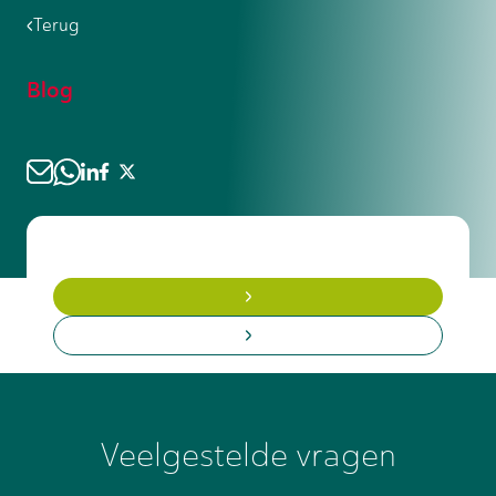
onderschat door technische stagiairs.
Terug
probleemoplossend vermogen. Stel
specifieke vragen, doe vooronderzoek
en kom met eigen ideeën of
Blog
oplossingsrichtingen. Vraag om
begeleiding bij complexe onderdelen
maar probeer zoveel mogelijk
zelfstandig te leren. Dit toont
professionaliteit en groeipotentieel aan
werkgevers.
Veelgestelde vragen