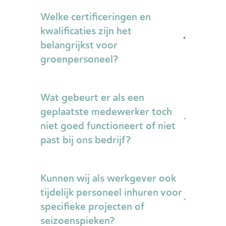
Welke certificeringen en
kwalificaties zijn het
belangrijkst voor
groenpersoneel?
De meest essentiële certificeringen zijn
Wat gebeurt er als een
VCA (Veiligheid, Gezondheid en Milieu
Checklist Aannemers) voor veilig
geplaatste medewerker toch
werken, bosmaaier- en
niet goed functioneert of niet
kettingzaagcertificaten voor het werken
past bij ons bedrijf?
met specifieke machines, en
hoogwerker-bevoegdheid voor
Een gespecialiseerd uitzendbureau
werkzaamheden op hoogte. Daarnaast
Kunnen wij als werkgever ook
biedt meestal een vervangingsgarantie
zijn rijbewijzen (B, BE of soms C) vaak
tijdens de proefperiode. Als de match
tijdelijk personeel inhuren voor
vereist, evenals specifieke opleidingen
niet goed blijkt te zijn, wordt er actief
specifieke projecten of
zoals boomverzorging niveau 1-3 of
gezocht naar een vervangende
hoveniersopleiding. Een
seizoenspieken?
kandidaat zonder extra kosten. Het