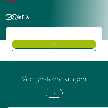
systemen moeten werken. De vraag
allrounders bieden flexibiliteit aan
naar technici die machines kunnen
werkgevers, terwijl specialisten worden
programmeren, onderhouden en
ingezet voor complexe of kritische
optimaliseren neemt juist toe naarmate
taken waarvoor diepgaande expertise
bedrijven verder automatiseren.
vereist is.
Machinebouwers die bereid zijn mee te
groeien met technologische
ontwikkelingen, zoals robotica en
slimme sensorsystemen, hebben een
uitstekend toekomstperspectief.
Veelgestelde vragen