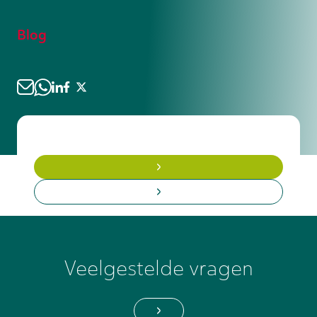
sector te leren kennen zonder direct
probleemoplossend denkvermogen en,
een langdurige verplichting aan te
voor servicemonteurs, communicatieve
Blog
gaan. Veel tijdelijke opdrachten leiden
vaardigheden. Verwacht
uiteindelijk tot een vast dienstverband
praktijkgerichte vragen zoals: 'Hoe ga jij
als er een goede match is.
te werk bij een onbekende storing?' of
'Beschrijf een situatie waarin je onder
tijdsdruk een technisch probleem hebt
opgelost.' Bereid ook je cv goed voor
met concrete voorbeelden van
machines, systemen of sectoren
waarmee je ervaring hebt, want
specifieke kennis maakt een sterk
eerste indruk.
Veelgestelde vragen