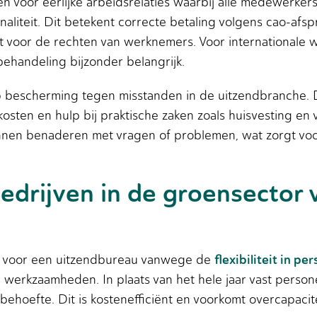
 voor eerlijke arbeidsrelaties waarbij alle medewerker
aliteit. Dit betekent correcte betaling volgens cao-afsp
voor de rechten van werknemers. Voor internationale w
behandeling bijzonder belangrijk.
p bescherming tegen misstanden in de uitzendbranche. 
skosten en hulp bij praktische zaken zoals huisvesting e
nnen benaderen met vragen of problemen, wat zorgt voor
drijven in de groensector 
flexibiliteit in p
en voor een uitzendbureau vanwege de
werkzaamheden. In plaats van het hele jaar vast persone
hoefte. Dit is kostenefficiënt en voorkomt overcapacitei