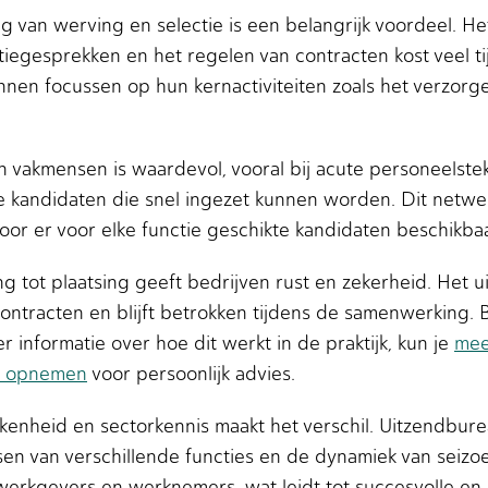
g van werving en selectie is een belangrijk voordeel. H
tatiegesprekken en het regelen van contracten kost veel 
unnen focussen op hun kernactiviteiten zoals het verzor
 vakmensen is waardevol, vooral bij acute personeelst
 kandidaten die snel ingezet kunnen worden. Dit netwe
oor er voor elke functie geschikte kandidaten beschikbaar
g tot plaatsing geeft bedrijven rust en zekerheid. Het u
contracten en blijft betrokken tijdens de samenwerking. 
r informatie over hoe dit werkt in de praktijk, kun je
mee
t opnemen
voor persoonlijk advies.
kenheid en sectorkennis maakt het verschil. Uitzendbur
isen van verschillende functies en de dynamiek van sei
werkgevers en werknemers, wat leidt tot succesvolle 