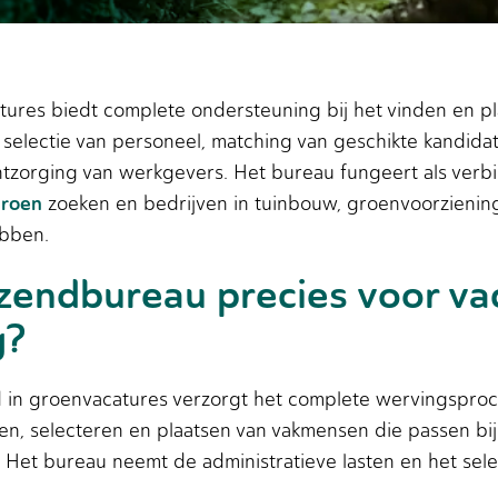
ures biedt complete ondersteuning bij het vinden en p
selectie van personeel, matching van geschikte kandida
ontzorging van werkgevers. Het bureau fungeert als ver
groen
zoeken en bedrijven in tuinbouw, groenvoorzieni
ebben.
zendbureau precies voor vac
g?
 in groenvacatures verzorgt het complete wervingsproce
en, selecteren en plaatsen van vakmensen die passen bij 
Het bureau neemt de administratieve lasten en het selec