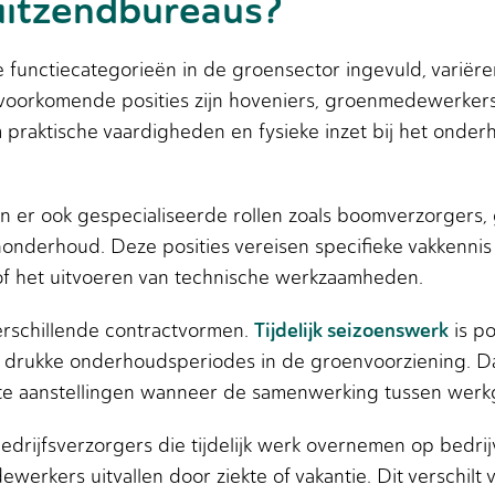
uitzendbureaus?
functiecategorieën in de groensector ingevuld, variëre
t voorkomende posities zijn hoveniers, groenmedewerke
praktische vaardigheden en fysieke inzet bij het onder
jn er ook gespecialiseerde rollen zoals boomverzorgers,
nderhoud. Deze posities vereisen specifieke vakkennis 
f het uitvoeren van technische werkzaamheden.
Tijdelijk seizoenswerk
erschillende contractvormen.
is po
f drukke onderhoudsperiodes in de groenvoorziening. Da
aste aanstellingen wanneer de samenwerking tussen wer
edrijfsverzorgers die tijdelijk werk overnemen op bedr
erkers uitvallen door ziekte of vakantie. Dit verschilt 