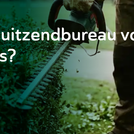
 uitzendbureau v
s?