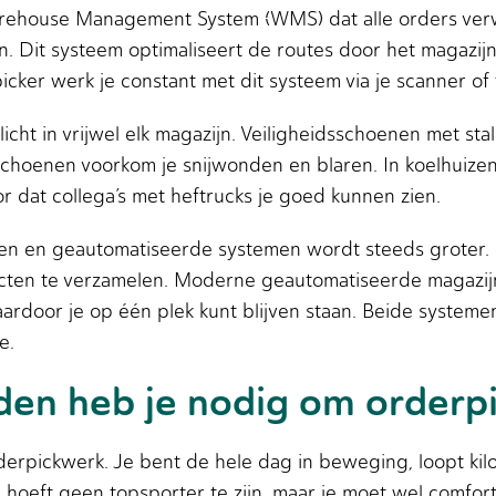
rehouse Management System (WMS) dat alle orders ver
Dit systeem optimaliseert de routes door het magazijn
icker werk je constant met dit systeem via je scanner of 
cht in vrijwel elk magazijn. Veiligheidsschoenen met s
hoenen voorkom je snijwonden en blaren. In koelhuizen k
 dat collega’s met heftrucks je goed kunnen zien.
en en geautomatiseerde systemen wordt steeds groter. I
ten te verzamelen. Moderne geautomatiseerde magazij
aardoor je op één plek kunt blijven staan. Beide system
e.
en heb je nodig om orderp
orderpickwerk. Je bent de hele dag in beweging, loopt kil
hoeft geen topsporter te zijn, maar je moet wel comforta