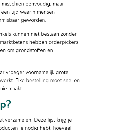
kt misschien eenvoudig, maar
In een tijd waarin mensen
onmisbaar geworden.
winkels kunnen niet bestaan zonder
permarktketens hebben orderpickers
 hen om grondstoffen en
r vroeger voornamelijk grote
erkt. Elke bestelling moet snel en
mie maakt.
ap?
 verzamelen. Deze lijst krijg je
producten je nodig hebt, hoeveel