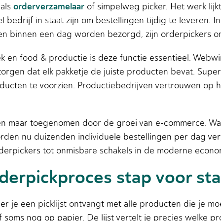
orderverzamelaar
 als
of simpelweg picker. Het werk lij
bedrijf in staat zijn om bestellingen tijdig te leveren. 
en binnen een dag worden bezorgd, zijn orderpickers 
tiek en food & productie is deze functie essentieel. Web
 zorgen dat elk pakketje de juiste producten bevat. Su
roducten te voorzien. Productiebedrijven vertrouwen op
een maar toegenomen door de groei van e-commerce. Waa
den nu duizenden individuele bestellingen per dag verw
derpickers tot onmisbare schakels in de moderne econo
derpickproces stap voor st
je een picklijst ontvangt met alle producten die je moet
of soms nog op papier. De lijst vertelt je precies welke 