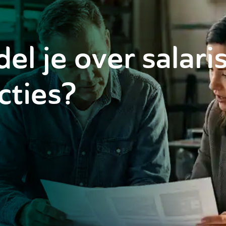
l je over salaris
cties?