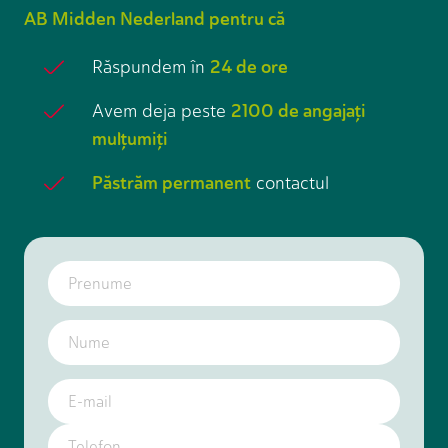
AB Midden Nederland pentru că
24 de ore
Răspundem în
2100 de angajaţi
Avem deja peste
mulţumiţi
Păstrăm permanent
contactul