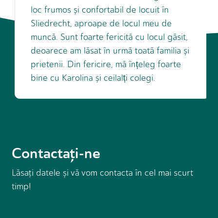
loc frumos și confortabil de locuit în
Sliedrecht, aproape de locul meu de
muncă. Sunt foarte fericită cu locul găsit,
deoarece am lăsat în urmă toată familia și
prietenii. Din fericire, mă înțeleg foarte
bine cu Karolina și ceilalți colegi.
Contactaţi-ne
Lăsaţi datele și vă vom contacta în cel mai scurt
timp!