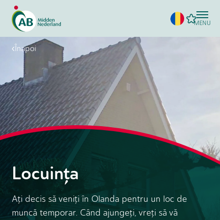
MENU
Înapoi
Locuinţa
Aţi decis să veniţi în Olanda pentru un loc de
muncă temporar. Când ajungeţi, vreţi să vă